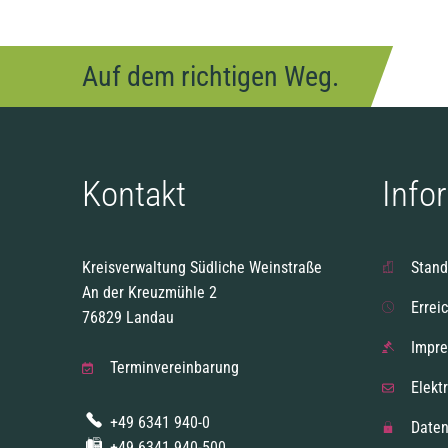
Auf dem richtigen Weg.
Kontakt
Info
Kreisverwaltung Südliche Weinstraße
Stand
An der Kreuzmühle 2
Errei
76829 Landau
Impr
Terminvereinbarung
Elekt
+49 6341 940-0
Daten
+49 6341 940-500