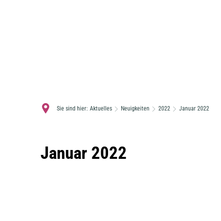
Sie sind hier:
Aktuelles
Neuigkeiten
2022
Januar 2022
Januar
Januar 2022
2022