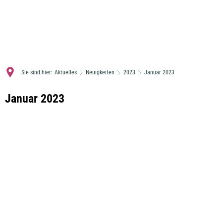
MENÜ
Sie sind hier:
Aktuelles
Neuigkeiten
2023
Januar 2023
Januar
Januar 2023
2023