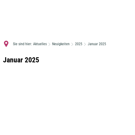
MENÜ
Sie sind hier:
Aktuelles
Neuigkeiten
2025
Januar 2025
Januar
Januar 2025
2025