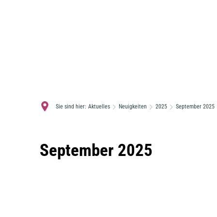
Sie sind hier:
Aktuelles
Neuigkeiten
2025
September 2025
September
September 2025
2025