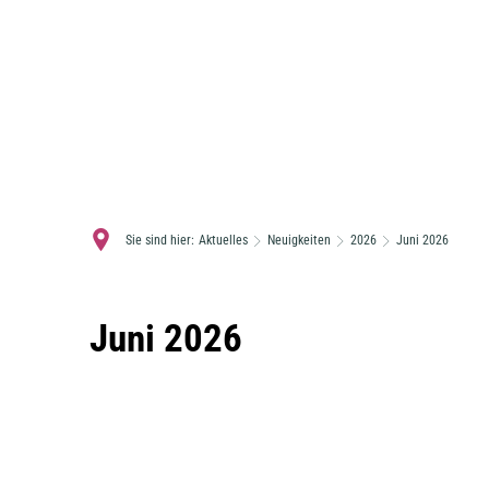
Sie sind hier:
Aktuelles
Neuigkeiten
2026
Juni 2026
Juni
Juni 2026
2026