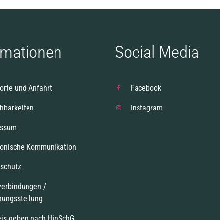
rmationen
Social Media
orte und Anfahrt
Facebook
chbarkeiten
Instagram
essum
ronische Kommunikation
schutz
verbindungen /
nungsstellung
is geben nach HinSchG