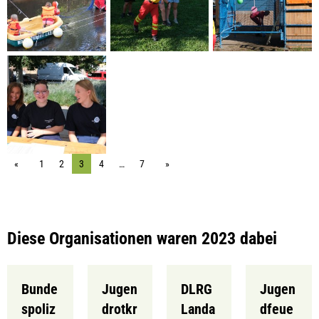
1
2
3
4
…
7
Diese Organisationen waren 2023 dabei
Bunde
Jugen
DLRG
Jugen
spoliz
drotkr
Landa
dfeue