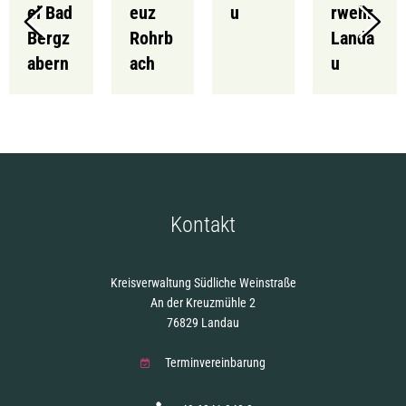
ei Bad
euz
u
rwehr
Bergz
Rohrb
Landa
abern
ach
u
Kontakt
Kreisverwaltung Südliche Weinstraße
An der Kreuzmühle 2
76829 Landau
Terminvereinbarung