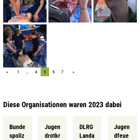
1
…
4
5
6
7
Diese Organisationen waren 2023 dabei
Bunde
Jugen
DLRG
Jugen
spoliz
drotkr
Landa
dfeue