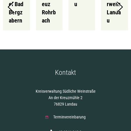
ei Bad
euz
u
rwehr
Bergz
Rohrb
Landa
abern
ach
u
Kontakt
Kreisverwaltung Südliche Weinstraße
An der Kreuzmühle 2
76829 Landau
Terminvereinbarung