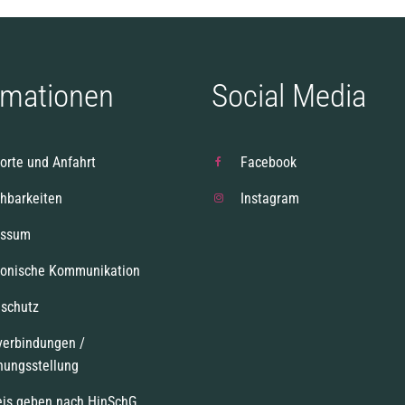
rmationen
Social Media
orte und Anfahrt
Facebook
chbarkeiten
Instagram
essum
ronische Kommunikation
schutz
verbindungen /
nungsstellung
is geben nach HinSchG