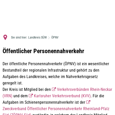
MENÜ
Sie sind hier:
Landkreis SÜW
ÖPNV
ÖPNV
Öffentlicher Personennahverkehr
im
Der öffentliche Personennahverkehr (ÖPNV) ist ein wesentlicher
Landkreis
Bestandteil der regionalen Infrastruktur und gehört zu den
Südliche
Aufgaben des Landkreises, welche im Nahverkehrsgesetz
geregelt ist.
Weinstraße
Der Kreis ist Mitglied bei den
Verkehrsverbünden Rhein-Neckar
-
(VRN)
und dem
Karlsruher Verkehrsverbund (KVV)
. Für die
Fahrpläne
Aufgaben im Schienenpersonennahverkehr ist der
Zweckverband Öffentlicher Personennahverkehr Rheinland-Pfalz
&