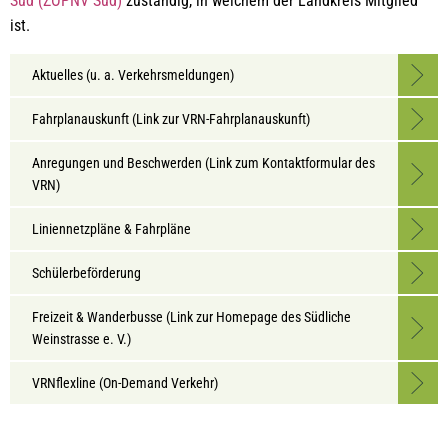
Süd (ZÖPNV Süd)
zuständig, in welchem der Landkreis Mitglied
Infos
ist.
Aktuelles (u. a. Verkehrsmeldungen)
Fahrplanauskunft (Link zur VRN-Fahrplanauskunft)
Anregungen und Beschwerden (Link zum Kontaktformular des
VRN)
Liniennetzpläne & Fahrpläne
Schülerbeförderung
Freizeit & Wanderbusse (Link zur Homepage des Südliche
Weinstrasse e. V.)
VRNflexline (On-Demand Verkehr)