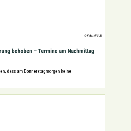
© Foto: KV SÜW
örung behoben – Termine am Nachmittag
tten, dass am Donnerstagmorgen keine