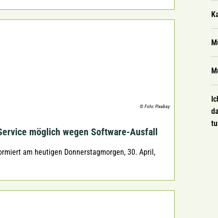
Ka
Mu
Mu
Ic
© Foto: Pixabay
da
t
 Service möglich wegen Software-Ausfall
ormiert am heutigen Donnerstagmorgen, 30. April,