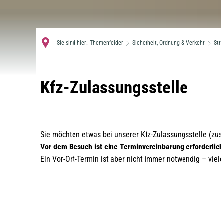
Sie sind hier:
Themenfelder
Sicherheit, Ordnung & Verkehr
St
Kfz-
Kfz-Zulassungsstelle
Zulassungsstelle
Sie möchten etwas bei unserer Kfz-Zulassungsstelle (z
Vor dem Besuch ist eine Terminvereinbarung erforderlic
Ein Vor-Ort-Termin ist aber nicht immer notwendig – vi