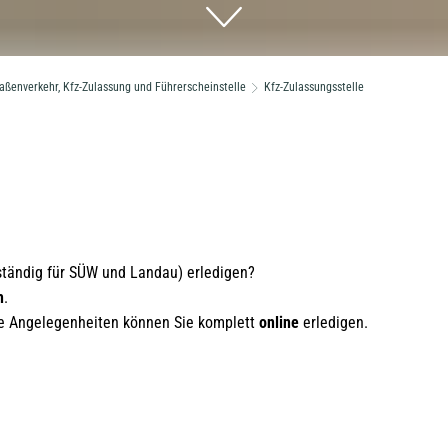
raßenverkehr, Kfz-Zulassung und Führerscheinstelle
Kfz-Zulassungsstelle
uständig für SÜW und Landau) erledigen?
h
.
ele Angelegenheiten können Sie komplett
online
erledigen.