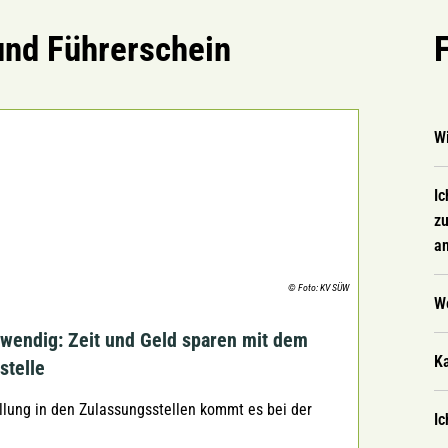
und Führerschein
W
Ic
zu
a
© Foto: KV SÜW
W
twendig: Zeit und Geld sparen mit dem
K
stelle
ung in den Zulassungsstellen kommt es bei der
Ic