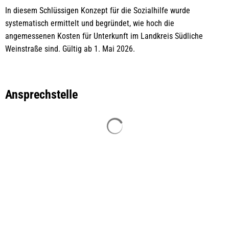
Schlüssiges
In diesem Schlüssigen Konzept für die Sozialhilfe wurde
Konzept
systematisch ermittelt und begründet, wie hoch die
für
angemessenen Kosten für Unterkunft im Landkreis Südliche
Weinstraße sind. Gültig ab 1. Mai 2026.
den
Landkreis
SÜW
Ansprechstelle
Suchergebnisse werden gelade