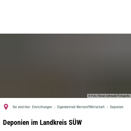
MENÜ
© Foto: Florian Schmadel Fotografie
Sie sind hier:
Einrichtungen
Eigenbetrieb WertstoffWirtschaft
Deponien
Deponien
Deponien im Landkreis SÜW