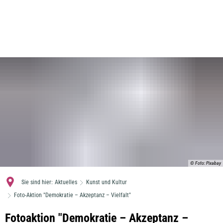
MENÜ
© Foto: Pixabay
Sie sind hier:
Aktuelles
Kunst und Kultur
Foto-Aktion "Demokratie – Akzeptanz – Vielfalt"
Foto-
Fotoaktion "Demokratie – Akzeptanz –