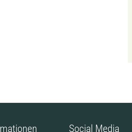
rmationen
Social Media