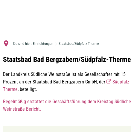
MENÜ
Sie sind hier:
Einrichtungen
Staatsbad/Südpfalz-Therme
Staatsbad/Südpfalz-
Staatsbad Bad Bergzabern/Südpfalz-Therme
Therme
Der Landkreis Südliche Weinstraße ist als Gesellschafter mit 15
Prozent an der Staatsbad Bad Bergzabern GmbH, der
Südpfalz-
Therme
, beteiligt.
Regelmäßig erstattet die Geschäftsführung dem Kreistag Südliche
Weinstraße Bericht.