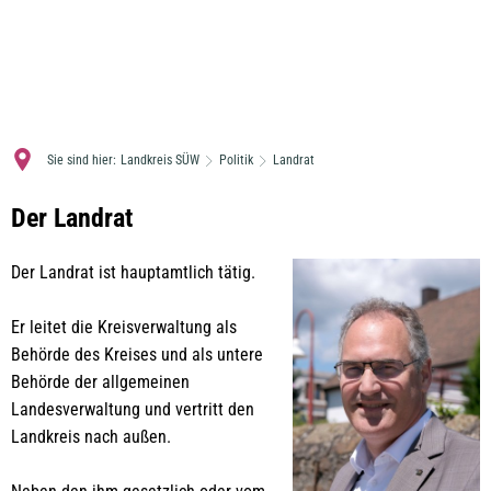
MENÜ
Sie sind hier:
Landkreis SÜW
Politik
Landrat
Landrat
Der Landrat
Der Landrat ist hauptamtlich tätig.
Er leitet die Kreisverwaltung als
Behörde des Kreises und als untere
Behörde der allgemeinen
Landesverwaltung und vertritt den
Landkreis nach außen.