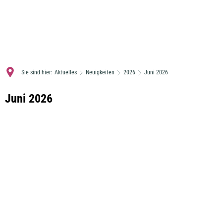
MENÜ
Sie sind hier:
Aktuelles
Neuigkeiten
2026
Juni 2026
Juni
Juni 2026
2026