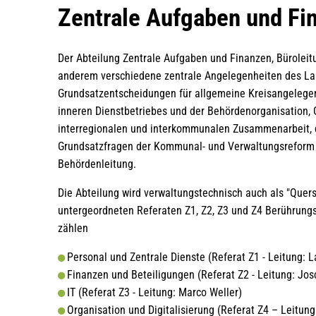
Zentrale
Zentrale Aufgaben und Fi
Aufgaben
Der Abteilung Zentrale Aufgaben und Finanzen, Büroleitu
anderem verschiedene zentrale Angelegenheiten des Lan
und
Grundsatzentscheidungen für allgemeine Kreisangelegen
inneren Dienstbetriebes und der Behördenorganisation,
Finanzen,
interregionalen und interkommunalen Zusammenarbeit, d
Grundsatzfragen der Kommunal- und Verwaltungsreform 
Büroleitung
Behördenleitung.
Die Abteilung wird verwaltungstechnisch auch als "Quersc
untergeordneten Referaten Z1, Z2, Z3 und Z4 Berührungs
zählen
Personal und Zentrale Dienste (Referat Z1 - Leitung: L
Finanzen und Beteiligungen (Referat Z2 - Leitung: Jos
IT (Referat Z3 - Leitung: Marco Weller)
Organisation und Digitalisierung (Referat Z4 – Leitun