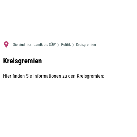
MENÜ
Sie sind hier:
Landkreis SÜW
Politik
Kreisgremien
Kreisgremien
Kreisgremien
Hier finden Sie Informationen zu den Kreisgremien: