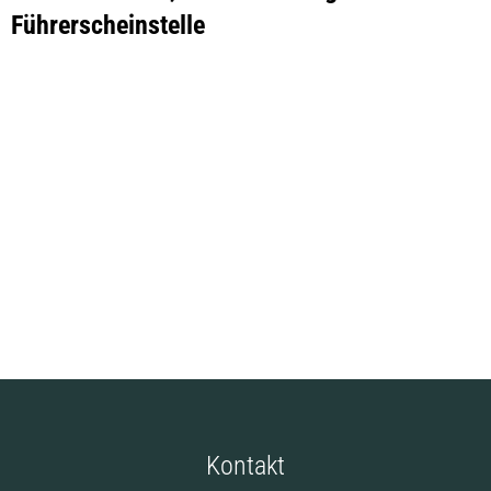
Kfz-
Führerscheinstelle
Zulassung
und
Führerscheinstelle
Kontakt