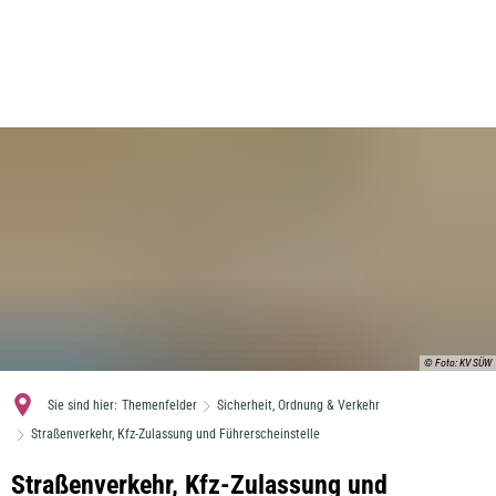
MENÜ
© Foto: KV SÜW
Sie sind hier:
Themenfelder
Sicherheit, Ordnung & Verkehr
Straßenverkehr, Kfz-Zulassung und Führerscheinstelle
Straßenverkehr,
Straßenverkehr, Kfz-Zulassung und