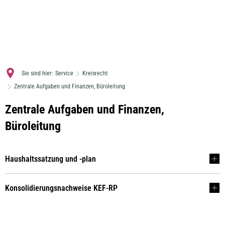
MENÜ
Sie sind hier:
Service
Kreisrecht
Zentrale Aufgaben und Finanzen, Büroleitung
Zentrale
Zentrale Aufgaben und Finanzen,
Aufgaben
Büroleitung
und
Finanzen,
Haushaltssatzung und -plan
Büroleitung
Konsolidierungsnachweise KEF-RP