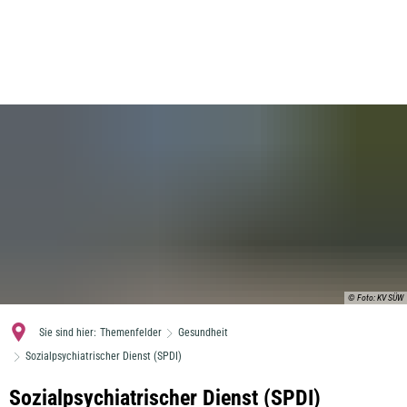
MENÜ
© Foto: KV SÜW
Sie sind hier:
Themenfelder
Gesundheit
Sozialpsychiatrischer Dienst (SPDI)
Sozialpsychiatrischer
Sozialpsychiatrischer Dienst (SPDI)