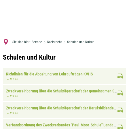
MENÜ
Sie sind hier:
Service
Kreisrecht
Schulen und Kultur
Schulen
Schulen und Kultur
und
Richtlinien für die Abgeltung von Lehraufträgen KVHS
Kultur
~ 112 KB
Zweckvereinbarung über die Schulträgerschaft der gemeinsamen Schule für Lernbehinderte (Sonderschule) Landau i. d. Pfalz
~ 139 KB
Zweckvereinbarung über die Schulträgerschaft der Berufsbildenden Schule Landau i. d. Pfalz
~ 133 KB
Verbandsordnung des Zweckverbandes "Paul-Moor-Schule" Landau i. d. Pfalz