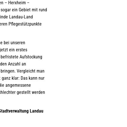
ben – Herxheim –
sogar ein Gebiet mit rund
einde Landau-Land
deren Pflegestützpunkte
ge bei unseren
etzt ein erstes
befristete Aufstockung
enden Anzahl an
bringen. Vergleicht man
 ganz klar: Das kann nur
d die angemessene
hlechter gestellt werden
 Stadtverwaltung Landau