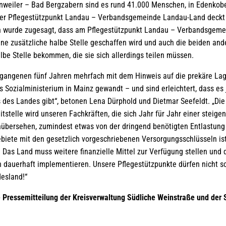
nweiler – Bad Bergzabern sind es rund 41.000 Menschen, in Edenko
er Pflegestützpunkt Landau – Verbandsgemeinde Landau-Land deckt 
 wurde zugesagt, dass am Pflegestützpunkt Landau – Verbandsgem
eine zusätzliche halbe Stelle geschaffen wird und auch die beiden an
albe Stelle bekommen, die sie sich allerdings teilen müssen.
rgangenen fünf Jahren mehrfach mit dem Hinweis auf die prekäre La
 Sozialministerium in Mainz gewandt – und sind erleichtert, dass es j
es Landes gibt“, betonen Lena Dürphold und Dietmar Seefeldt. „Die 
tstelle wird unseren Fachkräften, die sich Jahr für Jahr einer steig
bersehen, zumindest etwas von der dringend benötigten Entlastung 
biete mit den gesetzlich vorgeschriebenen Versorgungsschlüsseln ist
 Das Land muss weitere finanzielle Mittel zur Verfügung stellen un
 dauerhaft implementieren. Unsere Pflegestützpunkte dürfen nicht sc
desland!“
 Pressemitteilung der Kreisverwaltung Südliche Weinstraße und der