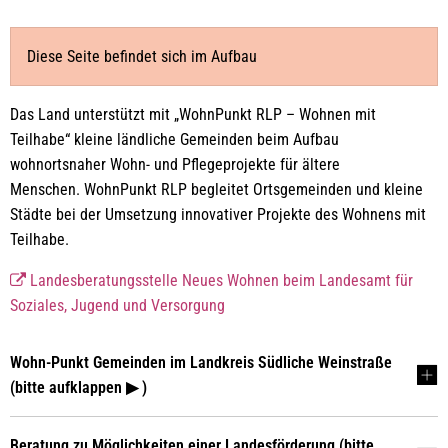
RLP
Gemeinden
Diese Seite befindet sich im Aufbau
Das Land unterstützt mit „WohnPunkt RLP – Wohnen mit
Teilhabe“ kleine ländliche Gemeinden beim Aufbau
wohnortsnaher Wohn- und Pflegeprojekte für ältere
Menschen. WohnPunkt RLP begleitet Ortsgemeinden und kleine
Städte bei der Umsetzung innovativer Projekte des Wohnens mit
Teilhabe.
Landesberatungsstelle Neues Wohnen beim Landesamt für
Soziales, Jugend und Versorgung
Wohn-Punkt Gemeinden im Landkreis Südliche Weinstraße
(bitte aufklappen ▶ )
Beratung zu Möglichkeiten einer Landesförderung (bitte