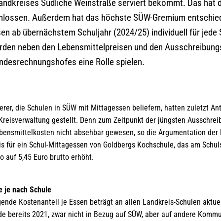
ndkreises Südliche Weinstraße serviert bekommt. Das hat de
chlossen. Außerdem hat das höchste SÜW-Gremium entschied
sen ab übernächstem Schuljahr (2024/25) individuell für jede
erden neben den Lebensmittelpreisen und den Ausschreibun
ndesrechnungshofes eine Rolle spielen.
erer, die Schulen in SÜW mit Mittagessen beliefern, hatten zuletzt An
Kreisverwaltung gestellt. Denn zum Zeitpunkt der jüngsten Ausschrei
bensmittelkosten nicht absehbar gewesen, so die Argumentation der 
eis für ein Schul-Mittagessen von Goldbergs Kochschule, das am Schu
ro auf 5,45 Euro brutto erhöht.
se je nach Schule
gende Kostenanteil je Essen beträgt an allen Landkreis-Schulen aktue
 bereits 2021, zwar nicht in Bezug auf SÜW, aber auf andere Komm