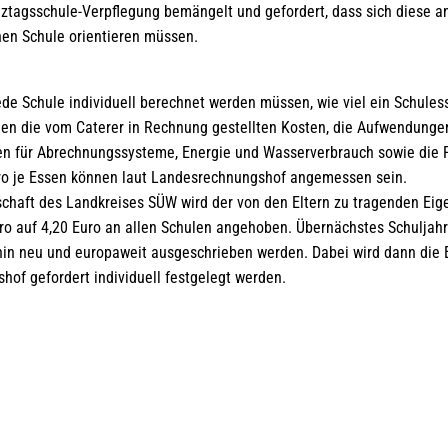
anztagsschule-Verpflegung bemängelt und gefordert, dass sich diese a
en Schule orientieren müssen.
jede Schule individuell berechnet werden müssen, wie viel ein Schuless
en die vom Caterer in Rechnung gestellten Kosten, die Aufwendungen
en für Abrechnungssysteme, Energie und Wasserverbrauch sowie die 
Euro je Essen können laut Landesrechnungshof angemessen sein.
schaft des Landkreises SÜW wird der von den Eltern zu tragenden Eige
uro auf 4,20 Euro an allen Schulen angehoben. Übernächstes Schuljah
in neu und europaweit ausgeschrieben werden. Dabei wird dann die E
of gefordert individuell festgelegt werden.