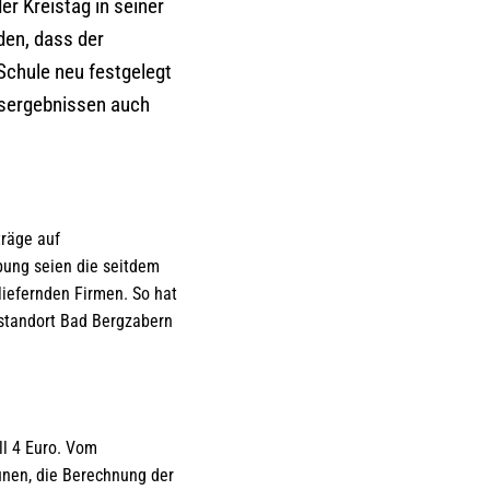
r Kreistag in seiner
en, dass der
 Schule neu festgelegt
gsergebnissen auch
träge auf
bung seien die seitdem
liefernden Firmen. So hat
lstandort Bad Bergzabern
ll 4 Euro. Vom
unen, die Berechnung der