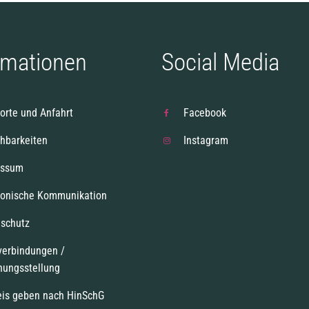
rmationen
Social Media
orte und Anfahrt
Facebook
chbarkeiten
Instagram
essum
ronische Kommunikation
schutz
verbindungen /
nungsstellung
is geben nach HinSchG