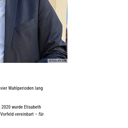
© Foto: KV SÜW
t:
 vier Wahlperioden lang
s 2020 wurde Elisabeth
orfeld vereinbart – für