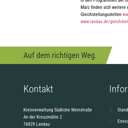
In den Programmen der Gl
März finden sich weiter
Gleichstellungsstellen
ww
www.landau.de/gleichste
Auf dem richtigen Weg.
Kontakt
Info
Kreisverwaltung Südliche Weinstraße
Stand
An der Kreuzmühle 2
Errei
76829 Landau