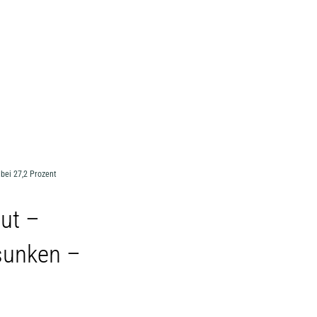
MENÜ
bei 27,2 Prozent
ut –
sunken –