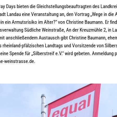
Pay Days bieten die Gleichstellungsbeauftragten des Landkre
adt Landau eine Veranstaltung an, den Vortrag „Wege in die 
in ein Armutsrisiko im Alter?“ von Christine Baumann. Er fi
isverwaltung Südliche Weinstraße, An der Kreuzmühle 2, in La
mit anschließendem Austausch gibt Christine Baumann, ehem
es rheinland-pfälzischen Landtags und Vorsitzende von Silbers
um eine Spende für „Silberstreif e.V.“ wird gebeten. Anmeldung 
e-weinstrasse.de.