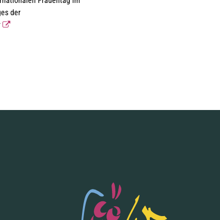
rnationalen Frauentag im
ges der
r