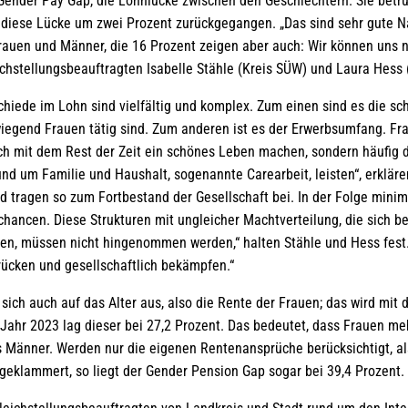
Gender Pay Gap, die Lohnlücke zwischen den Geschlechtern. Sie betr
t diese Lücke um zwei Prozent zurückgegangen. „Das sind sehr gute Na
rauen und Männer, die 16 Prozent zeigen aber auch: Wir können uns n
eichstellungsbeauftragten Isabelle Stähle (Kreis SÜW) und Laura Hess
chiede im Lohn sind vielfältig und komplex. Zum einen sind es die sc
iegend Frauen tätig sind. Zum anderen ist es der Erwerbsumfang. Fra
 sich mit dem Rest der Zeit ein schönes Leben machen, sondern häufig 
nd um Familie und Haushalt, sogenannte Carearbeit, leisten“, erkläre
nd tragen so zum Fortbestand der Gesellschaft bei. In der Folge minimi
echancen. Diese Strukturen mit ungleicher Machtverteilung, die sich b
rken, müssen nicht hingenommen werden,“ halten Stähle und Hess fest.
rücken und gesellschaftlich bekämpfen.“
sich auch auf das Alter aus, also die Rente der Frauen; das wird mit
ahr 2023 lag dieser bei 27,2 Prozent. Das bedeutet, dass Frauen meh
ls Männer. Werden nur die eigenen Rentenansprüche berücksichtigt, al
geklammert, so liegt der Gender Pension Gap sogar bei 39,4 Prozent.