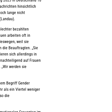
ug 2023 in Deutschland 18
chrichten hinsichtlich
och lange nicht
 (Landau).
hlechter bezahlten
uen arbeiten oft in
deswegen, weil sie
n die Beauftragten. „Sie
eren sich allerdings in
enachteiligend auf Frauen
 „Wir werden sie
 dem Begriff Gender
r als ein Viertel weniger
so die