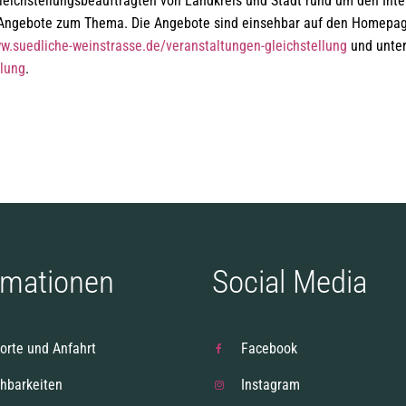
eichstellungsbeauftragten von Landkreis und Stadt rund um den Inte
e Angebote zum Thema. Die Angebote sind einsehbar auf den Homepa
w.suedliche-weinstrasse.de/veranstaltungen-gleichstellung
und unte
llung
.
rmationen
Social Media
orte und Anfahrt
Facebook
chbarkeiten
Instagram