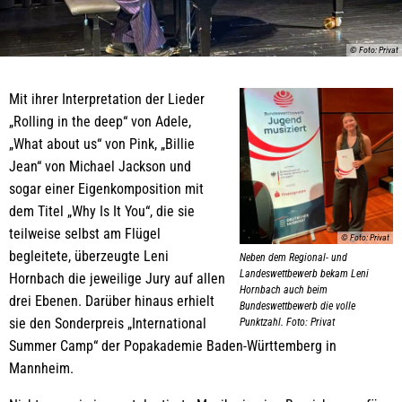
© Foto: Privat
Mit ihrer Interpretation der Lieder
„Rolling in the deep“ von Adele,
„What about us“ von Pink, „Billie
Jean“ von Michael Jackson und
sogar einer Eigenkomposition mit
dem Titel „Why Is It You“, die sie
teilweise selbst am Flügel
© Foto: Privat
begleitete, überzeugte Leni
Neben dem Regional- und
Landeswettbewerb bekam Leni
Hornbach die jeweilige Jury auf allen
Hornbach auch beim
drei Ebenen. Darüber hinaus erhielt
Bundeswettbewerb die volle
sie den Sonderpreis „International
Punktzahl. Foto: Privat
Summer Camp“ der Popakademie Baden-Württemberg in
Mannheim.