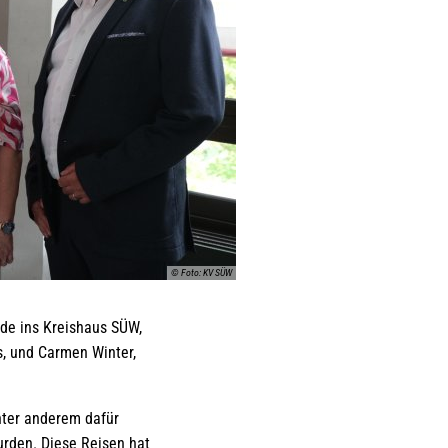
© Foto: KV SÜW
nde ins Kreishaus SÜW,
, und Carmen Winter,
unter anderem dafür
urden. Diese Reisen hat