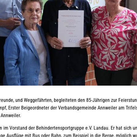
Freunde, und Weggefährten, begleiteten den 85-Jährigen zur Feierstu
pf, Erster Beigeordneter der Verbandsgemeinde Annweiler am Trifels
 Annweiler.
an im Vorstand der Behindertensportgruppe e.V. Landau. Er hat sich 
ige Ausflüge mit Bus oder Bahn, zum Beispiel in die Berge, möglich w