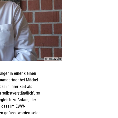
© Foto: KV SÜW
rger in einer kleinen
aumgartner bei Mäckel
s in Ihrer Zeit als
 selbstverständlich“, so
rgleich zu Anfang der
, dass im EWW-
n gefasst worden seien.