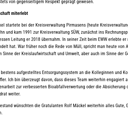
stets von gegenseitigem Respekt geprägt gewesen.
chaft miterlebt
kel startete bei der Kreisverwaltung Pirmasens (heute Kreisverwaltun
n und kam 1991 zur Kreisverwaltung SÜW, zunächst ins Rechnungsp
ssen Leitung er 2018 übernahm. In seiner Zeit beim EWW erlebte er mi
delt hat. War früher noch die Rede von Müll, spricht man heute von A
im Sinne der Kreislaufwirtschaft und Umwelt, aber auch im Sinne der
n bestens aufgestelltes Entsorgungssystem an die Kolleginnen und K
fler. Ich bin überzeugt davon, dass dieses Team weiterhin engagiert
arbeit zur verbesserten Bioabfallverwertung oder die Absicherung
drat weiter.
stand wünschten die Gratulanten Rolf Mäckel weiterhin alles Gute, 
n.