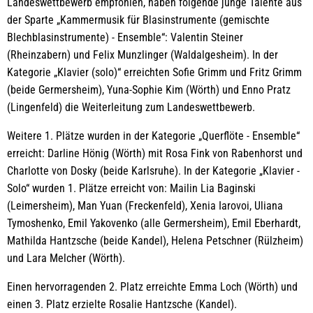
Landeswettbewerb empfohlen, haben folgende junge Talente aus
der Sparte „Kammermusik für Blasinstrumente (gemischte
Blechblasinstrumente) - Ensemble“: Valentin Steiner
(Rheinzabern) und Felix Munzlinger (Waldalgesheim). In der
Kategorie „Klavier (solo)“ erreichten Sofie Grimm und Fritz Grimm
(beide Germersheim), Yuna-Sophie Kim (Wörth) und Enno Pratz
(Lingenfeld) die Weiterleitung zum Landeswettbewerb.
Weitere 1. Plätze wurden in der Kategorie „Querflöte - Ensemble“
erreicht: Darline Hönig (Wörth) mit Rosa Fink von Rabenhorst und
Charlotte von Dosky (beide Karlsruhe). In der Kategorie „Klavier -
Solo“ wurden 1. Plätze erreicht von: Mailin Lia Baginski
(Leimersheim), Man Yuan (Freckenfeld), Xenia Iarovoi, Uliana
Tymoshenko, Emil Yakovenko (alle Germersheim), Emil Eberhardt,
Mathilda Hantzsche (beide Kandel), Helena Petschner (Rülzheim)
und Lara Melcher (Wörth).
Einen hervorragenden 2. Platz erreichte Emma Loch (Wörth) und
einen 3. Platz erzielte Rosalie Hantzsche (Kandel).