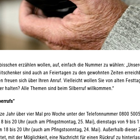
in bisschen erzählen wollen, auf, einfach die Nummer zu wählen: „Unse
tschenker sind auch an Feiertagen zu den gewohnten Zeiten erreichba
 freuen sich über Ihren Anruf. Vielleicht wollen Sie von alten Festt
er halten? Alle Themen sind beim Silberruf willkommen.“
berrufs“
ganze Jahr über vier Mal pro Woche unter der Telefonnummer 0800 500
8 bis 20 Uhr (auch am Pfingstmontag, 25. Mai), dienstags von 9 bis 11
 18 bis 20 Uhr (auch am Pfingstsonntag, 24. Mai). Außerhalb dieser Z
et, mit der Möglichkeit, eine Nachricht für einen Rückruf zu hinterla