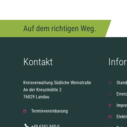
Auf dem richtigen Weg.
Kontakt
Info
Kreisverwaltung Südliche Weinstraße
Stand
An der Kreuzmühle 2
Errei
76829 Landau
Impr
Terminvereinbarung
Elekt
+49 6341 940-0