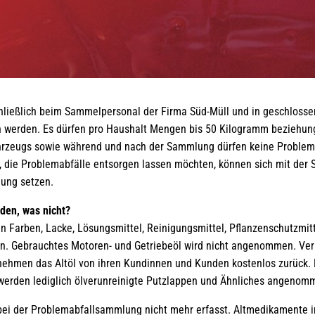
hließlich beim Sammelpersonal der Firma Süd-Müll und in geschloss
werden. Es dürfen pro Haushalt Mengen bis 50 Kilogramm beziehungs
hrzeugs sowie während und nach der Sammlung dürfen keine Problema
 die Problemabfälle entsorgen lassen möchten, können sich mit der
ung setzen.
en, was nicht?
Farben, Lacke, Lösungsmittel, Reinigungsmittel, Pflanzenschutzmitte
. Gebrauchtes Motoren- und Getriebeöl wird nicht angenommen. Ver
nehmen das Altöl von ihren Kundinnen und Kunden kostenlos zurück. 
erden lediglich ölverunreinigte Putzlappen und Ähnliches angenom
ei der Problemabfallsammlung nicht mehr erfasst. Altmedikamente i