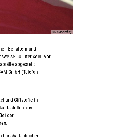
© Foto: Pixabay
enen Behältern und
weise 50 Liter sein. Vor
bfälle abgestellt
 SAM GmbH (Telefon
l und Giftstoffe in
kaufsstellen von
Bei der
men.
n haushaltsüblichen