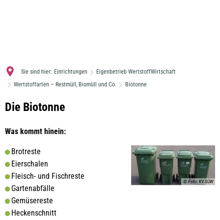
MENÜ
Sie sind hier:
Einrichtungen
Eigenbetrieb WertstoffWirtschaft
Wertstoffarten – Restmüll, Biomüll und Co.
Biotonne
Biotonne
Die Biotonne
Was kommt hinein:
Brotreste
Eierschalen
Fleisch- und Fischreste
© Foto: KV SÜW
Gartenabfälle
Gemüsereste
Heckenschnitt