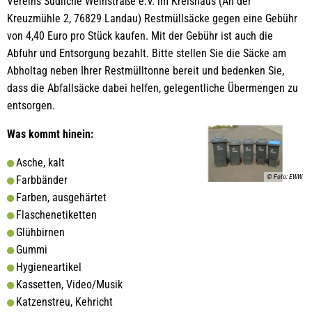
Vereins Südliche Weinstraße e.V. im Kreishaus (An der
Kreuzmühle 2, 76829 Landau) Restmüllsäcke gegen eine Gebühr
von 4,40 Euro pro Stück kaufen. Mit der Gebühr ist auch die
Abfuhr und Entsorgung bezahlt. Bitte stellen Sie die Säcke am
Abholtag neben Ihrer Restmülltonne bereit und bedenken Sie,
dass die Abfallsäcke dabei helfen, gelegentliche Übermengen zu
entsorgen.
Was kommt hinein:
Asche, kalt
© Foto: EWW
Farbbänder
Farben, ausgehärtet
Flaschenetiketten
Glühbirnen
Gummi
Hygieneartikel
Kassetten, Video/Musik
Katzenstreu, Kehricht