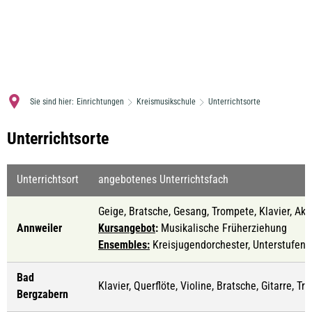
MENÜ
Sie sind hier:
Einrichtungen
Kreismusikschule
Unterrichtsorte
Unterrichtsorte
Unterrichtsorte
Unterrichtsort
angebotenes Unterrichtsfach
Geige, Bratsche, Gesang, Trompete, Klavier, A
Annweiler
Kursangebot
:
Musikalische Früherziehung
Ensembles:
Kreisjugendorchester, Unterstufen 
Bad
Klavier, Querflöte, Violine, Bratsche, Gitarre, 
Bergzabern