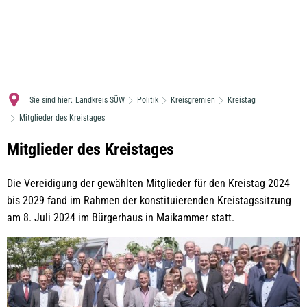
MENÜ
Sie sind hier:
Landkreis SÜW
Politik
Kreisgremien
Kreistag
Mitglieder des Kreistages
Mitglieder
Mitglieder des Kreistages
des
Die Vereidigung der gewählten Mitglieder für den Kreistag 2024
Kreistages
bis 2029 fand im Rahmen der konstituierenden Kreistagssitzung
am 8. Juli 2024 im Bürgerhaus in Maikammer statt.