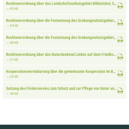
Rechtsverordnung über das Landschaftsschutzgebiet Bildstöckel, St. Martin
~ 470 KB
Rechtsverordnung über die Festsetzung des Grabungsschutzgebiets Große Ahlmühle, Rohrbach
~ 374 KB
Rechtsverordnung über die Festsetzung des Grabungsschutzgebiets Hohenberg, Birkweiler und Queichhambach
~ 340 KB
Rechtsverordnung über das Naturdenkmal Linden auf dem Friedhof Insheim
~ 217 KB
Kooperationsvereinbarung über die gemeinsame Kooperation im Bereich der südpfalzweiten Biotopaufwertung und Biotopbetreuung
~ 270 KB
Satzung des Fördervereins zum Schutz und zur Pflege von Natur und Landschaft der Südlichen Weinstraße
~ 140 KB