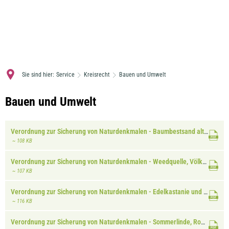
MENÜ
Sie sind hier:
Service
Kreisrecht
Bauen und Umwelt
Bauen
Bauen und Umwelt
und
Verordnung zur Sicherung von Naturdenkmalen - Baumbestsand alter Friedhof Bad Bergzabern
Umwelt
~ 108 KB
Verordnung zur Sicherung von Naturdenkmalen - Weedquelle, Völkersweiler
~ 107 KB
Verordnung zur Sicherung von Naturdenkmalen - Edelkastanie und drei Buchen, Ramberg
~ 116 KB
Verordnung zur Sicherung von Naturdenkmalen - Sommerlinde, Rohrbach