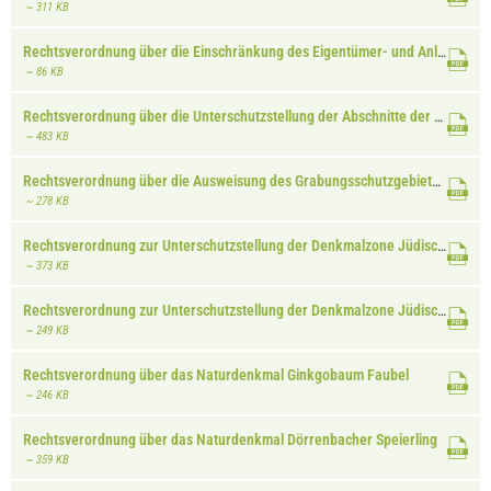
~ 311 KB
Rechtsverordnung über die Einschränkung des Eigentümer- und Anliegergebrauches für die Benutzung der Gewässer dritter Ordnung
~ 86 KB
Rechtsverordnung über die Unterschutzstellung der Abschnitte der Denkmalzone Albersweilerer Kanal
~ 483 KB
Rechtsverordnung über die Ausweisung des Grabungsschutzgebietes Grabhügelfelder, Herxheim
~ 278 KB
Rechtsverordnung zur Unterschutzstellung der Denkmalzone Jüdische Friedhöfe, Essingen
~ 373 KB
Rechtsverordnung zur Unterschutzstellung der Denkmalzone Jüdischer Friedhof, Annweiler
~ 249 KB
Rechtsverordnung über das Naturdenkmal Ginkgobaum Faubel
~ 246 KB
Rechtsverordnung über das Naturdenkmal Dörrenbacher Speierling
~ 359 KB