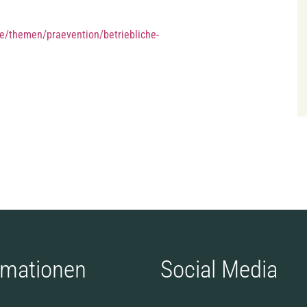
e/themen/praevention/betriebliche-
rmationen
Social Media