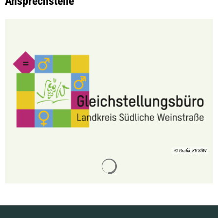
Ansprechstelle
© Grafik: KV SÜW
Suchergebnisse werden gelade