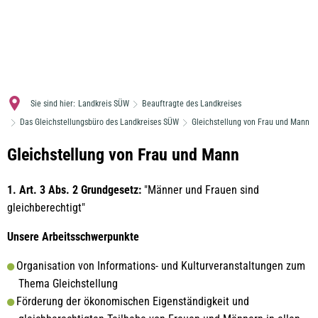
MENÜ
Sie sind hier:
Landkreis SÜW
Beauftragte des Landkreises
Das Gleichstellungsbüro des Landkreises SÜW
Gleichstellung von Frau und Mann
Gleichstellung
Gleichstellung von Frau und Mann
von
1. Art. 3 Abs. 2 Grundgesetz:
"Männer und Frauen sind
Frau
gleichberechtigt"
und
Unsere Arbeitsschwerpunkte
Mann
Organisation von Informations- und Kulturveranstaltungen zum
Thema Gleichstellung
Förderung der ökonomischen Eigenständigkeit und