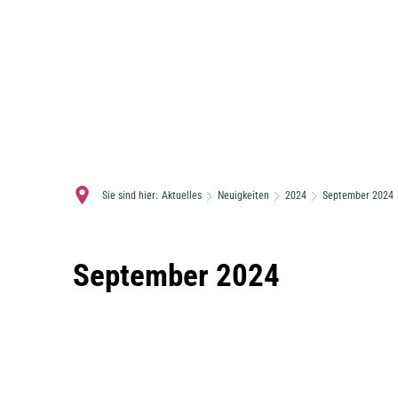
Sie sind hier:
Aktuelles
Neuigkeiten
2024
September 2024
September
September 2024
2024